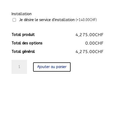
Installation
Je désire le service d'installation
(+140.00CHF)
4,275.00CHF
Total produit
0.00CHF
Total des options
4,275.00CHF
Total général
quantité
Ajouter au panier
de
TX-
65HZC2004