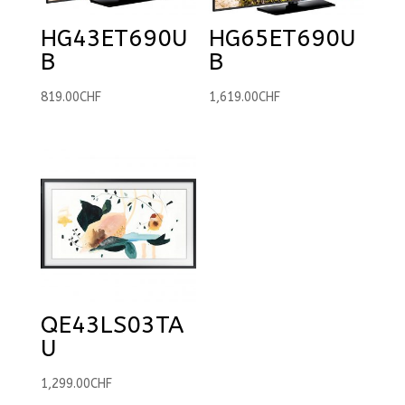
HG43ET690U
HG65ET690U
B
B
819.00
CHF
1,619.00
CHF
QE43LS03TA
U
1,299.00
CHF