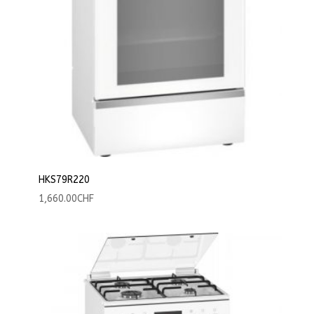
HKS79R220
1,660.00
CHF