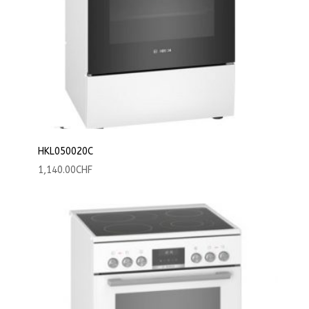
HKL050020C
1,140.00
CHF