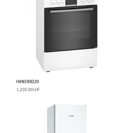
HXN390D20
1,200.00
CHF