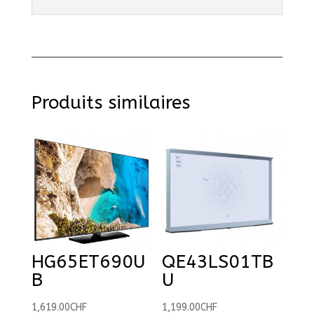
Produits similaires
HG65ET690U
QE43LS01TB
B
U
1,619.00
CHF
1,199.00
CHF