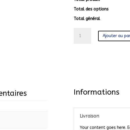
Total des options
Total général
quantité
Ajouter au pan
de
HG43ET690UB
Informations
ntaires
Livraison
Your content goes here. Ed