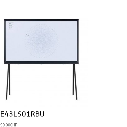
E43LS01RBU
299.00
CHF