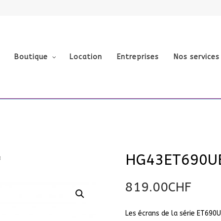
Boutique
Location
Entreprises
Nos services
HG43ET690U
B
819.00
CHF
Les écrans de la série ET690