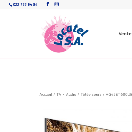
022 733 94 94
Vente
Accueil
/
TV - Audio
/
Téléviseurs
/
HG43ET690U