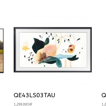
QE43LS03TAU
Q
1,299.00
CHF
1,