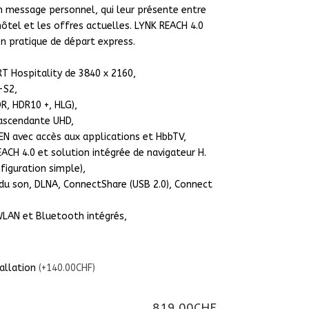
un message personnel, qui leur présente entre
’hôtel et les offres actuelles. LYNK REACH 4.0
n pratique de départ express.
T Hospitality de 3840 x 2160,
-S2,
R, HDR10 +, HLG),
 ascendante UHD,
EN avec accès aux applications et HbbTV,
ACH 4.0 et solution intégrée de navigateur H.
nfiguration simple),
t du son, DLNA, ConnectShare (USB 2.0), Connect
 WLAN et Bluetooth intégrés,
tallation
(+140.00CHF)
819.00CHF