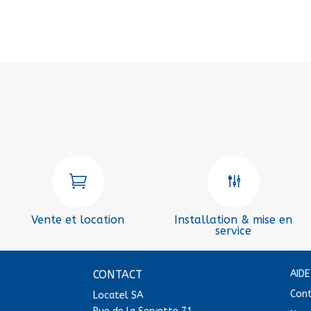

g
Vente et location
Installation & mise en
service
CONTACT
AID
Con
Locatel SA