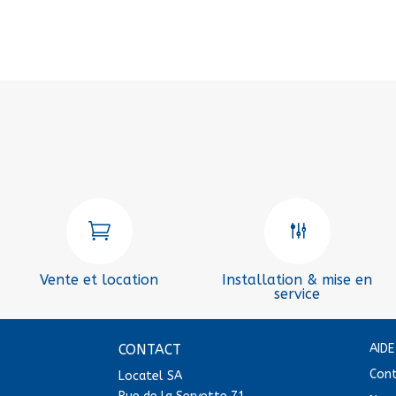

g
Vente et location
Installation & mise en
service
CONTACT
AID
Con
Locatel SA