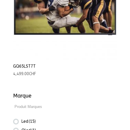
GQ65LST7T
4,499.00
CHF
Marque
Led
(15)