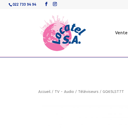
022 733 94 94
Vente
Accueil
/
TV - Audio
/
Téléviseurs
/
GQ65LST7T