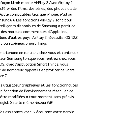
açon Miroir mobile AirPlay 2 Avec Airplay 2,
férer des films, des séries, des photos ou de
Apple compatibles tels que iPhone, iPad ou
msung.6 6 Les fonctions AirPlay 2 sont pour
telligents disponibles de Samsung à partir de
t des marques commerciales d’Apple Inc.,
ans d’autres pays. AirPlay 2 nécessite iOS 12.3
5 ou supérieur. SmartThings
smartphone en rentrant chez vous et continuez
viseur Samsung lorsque vous rentrez chez vous.
’iOS, avec l’application SmartThings, vous
 de nombreux appareils et profiter de votre
ce.7
es utilisateur graphiques et les fonctionnalités
 en fonction de l’environnement réseau et de
 être modifiées à tout moment sans préavis.
egistré sur le même réseau WiFi.
s assistants vocaux écoutent votre parole