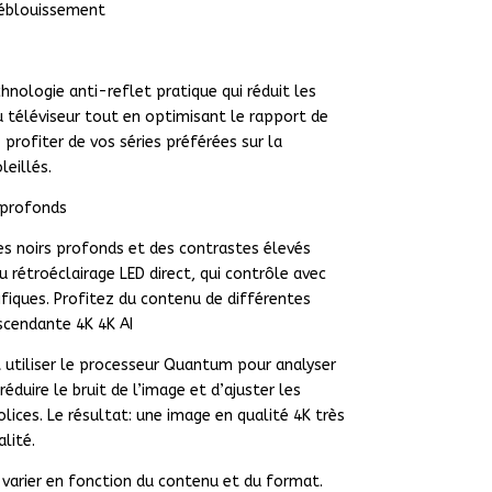
d’éblouissement
hnologie anti-reflet pratique qui réduit les
u téléviseur tout en optimisant le rapport de
 profiter de vos séries préférées sur la
eillés.
 profonds
des noirs profonds et des contrastes élevés
u rétroéclairage LED direct, qui contrôle avec
ifiques. Profitez du contenu de différentes
scendante 4K 4K AI
t utiliser le processeur Quantum pour analyser
éduire le bruit de l’image et d’ajuster les
olices. Le résultat: une image en qualité 4K très
lité.
t varier en fonction du contenu et du format.