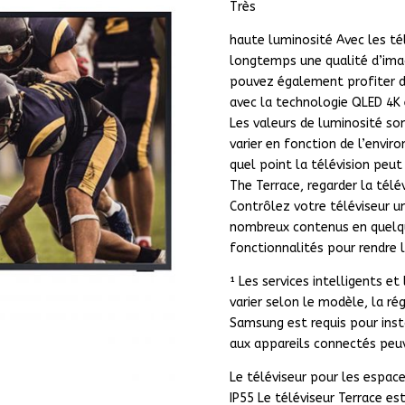
Très
haute luminosité Avec les té
longtemps une qualité d’ima
pouvez également profiter d’
avec la technologie QLED 4K e
Les valeurs de luminosité so
varier en fonction de l’envir
quel point la télévision peu
The Terrace, regarder la télév
Contrôlez votre téléviseur u
nombreux contenus en quelque
fonctionnalités pour rendre 
¹ Les services intelligents et
varier selon le modèle, la ré
Samsung est requis pour insta
aux appareils connectés peuv
Le téléviseur pour les espac
IP55 Le téléviseur Terrace es