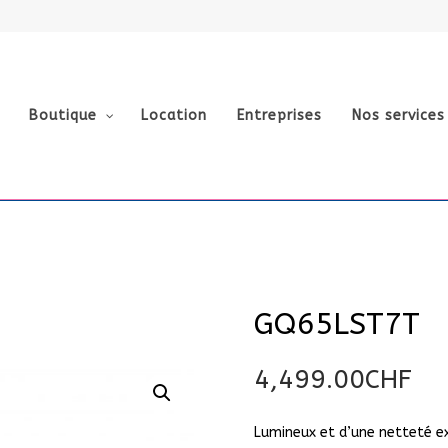
Boutique
Location
Entreprises
Nos services
GQ65LST7T
4,499.00
CHF
Lumineux et d’une netteté ex