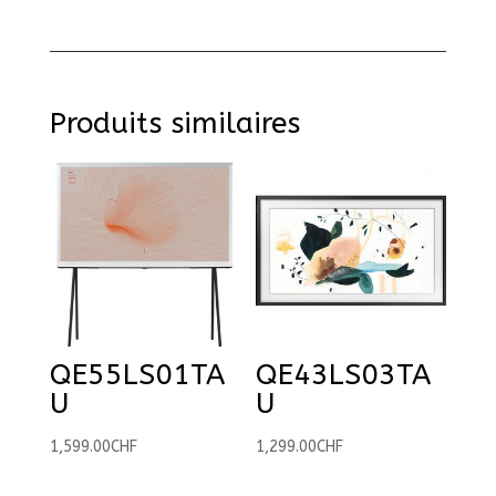
Produits similaires
QE55LS01TA
QE43LS03TA
U
U
1,599.00
CHF
1,299.00
CHF