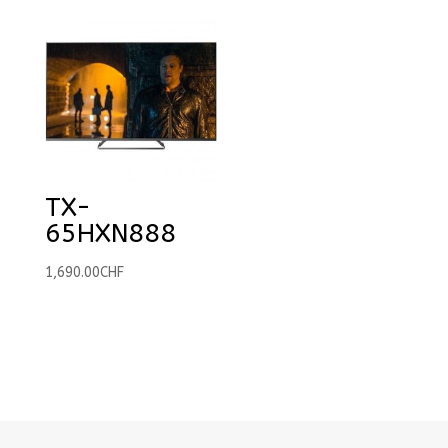
TX-
65HXN888
1,690.00
CHF