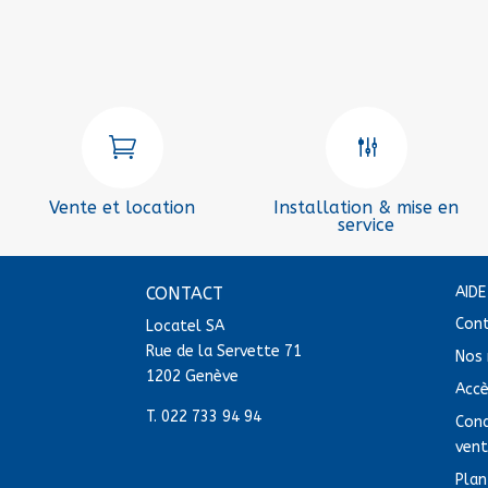

g
Vente et location
Installation & mise en
service
CONTACT
AID
Con
Locatel SA
Rue de la Servette 71
Nos 
1202 Genève
Acc
T.
022 733 94 94
Cond
ven
Plan