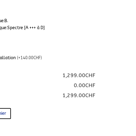
ue:B.
que:Spectre [A +++ à D]
tallation
(+140.00CHF)
1,299.00CHF
0.00CHF
1,299.00CHF
ier