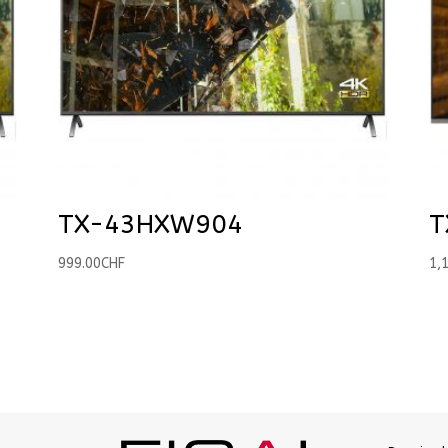
TX-43HXW904
T
999.00
CHF
1,