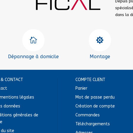
Depuis pl
spéciali
dans la 


Dépannage à domicile
Montage
E & CONTACT
COMPTE CLIENT
tact
Panier
mentions légales
Mot de passe perdu
ès données
Création de compte
itions générales de
Commandes
te
Téléchargements
 du site
Adresses