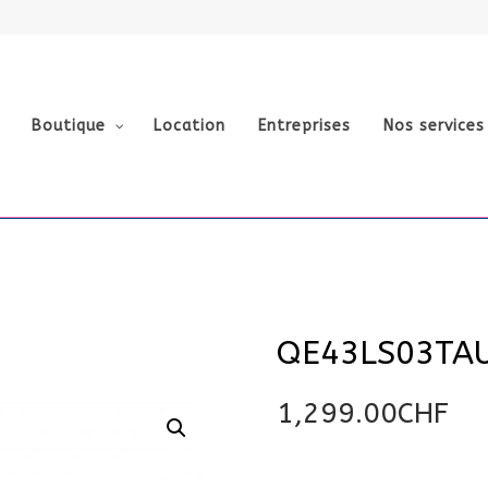
Boutique
Location
Entreprises
Nos services
QE43LS03TA
U
1,299.00
CHF