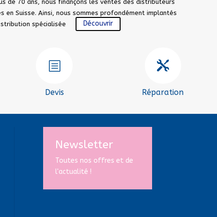
us de 70 ans, nous finançons les ventes des distributeurs
sés en Suisse. Ainsi, nous sommes profondément implantés
Découvrir
distribution spécialisée
b

Devis
Réparation
Newsletter
Toutes nos offres et de
l'actualité !