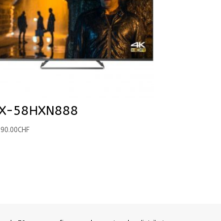
X-58HXN888
190.00
CHF