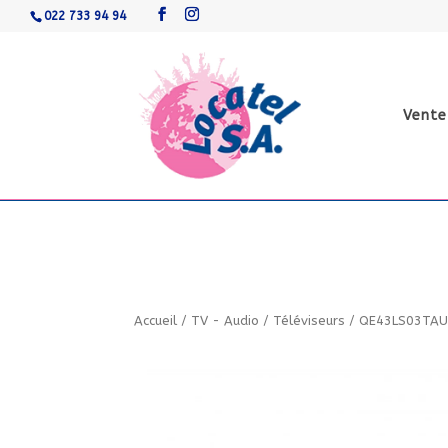
022 733 94 94
Vente
Accueil
/
TV - Audio
/
Téléviseurs
/
QE43LS03TA