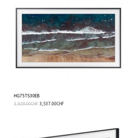
HG75TS30EB
3,929.00
CHF
3,537.00
CHF