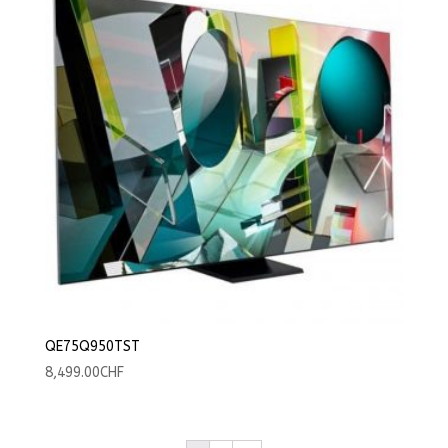
QE75Q950TST
8,499.00
CHF