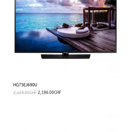
HG75EJ690U
2,439.00
CHF
2,196.00
CHF