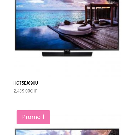
HG75EJ690U
2,439.00
CHF
Promo !