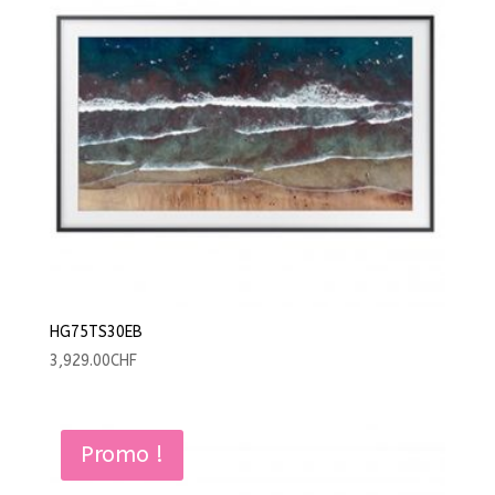
HG75TS30EB
3,929.00
CHF
Promo !