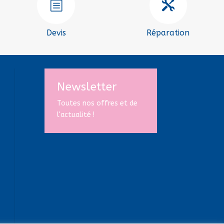
b

Devis
Réparation
Newsletter
Toutes nos offres et de
l'actualité !