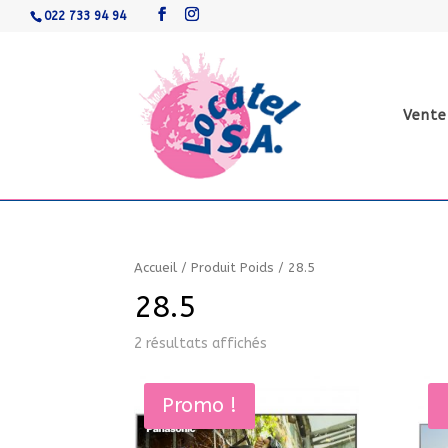
022 733 94 94
Vente
Accueil
/
Produit Poids
/
28.5
28.5
2 résultats affichés
Promo !