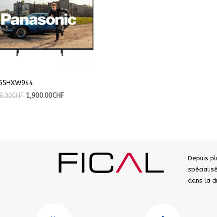
65HXW944
9.00
CHF
1,900.00
CHF
Depuis pl
spéciali
dans la 