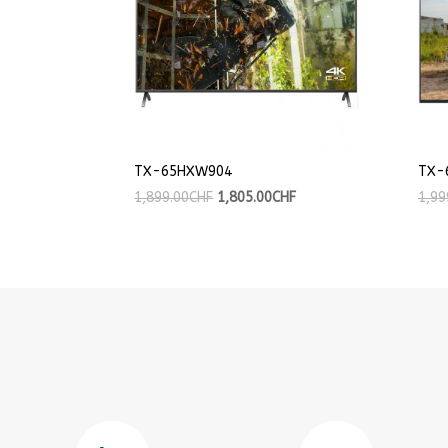
TX-65HXW904
TX-
1,899.00
CHF
1,805.00
CHF
1,99