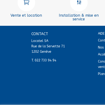

g
Vente et location
Installation & mise en
service
CONTACT
AID
Con
Locatel SA
Rue de la Servette 71
Nos 
1202 Genève
Acc
T.
022 733 94 94
Cond
ven
Plan