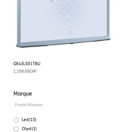
QE43LS01TBU
1,199.00
CHF
Marque
Led
(15)
Oled
(1)