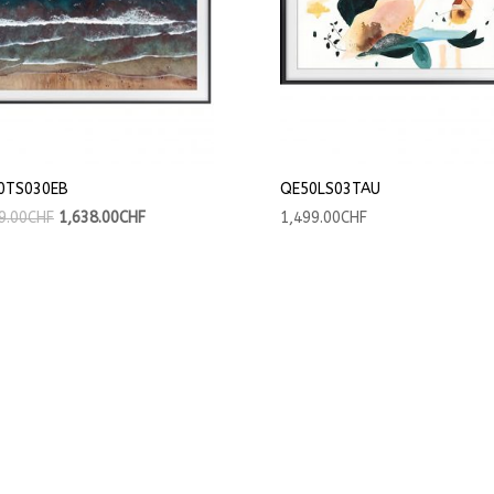
0TS030EB
QE50LS03TAU
9.00
CHF
1,638.00
CHF
1,499.00
CHF