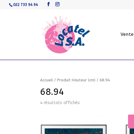
022 733 94 94
Vente
Accueil
/
Produit Hauteur (cm)
/
68.94
68.94
4 résultats affichés