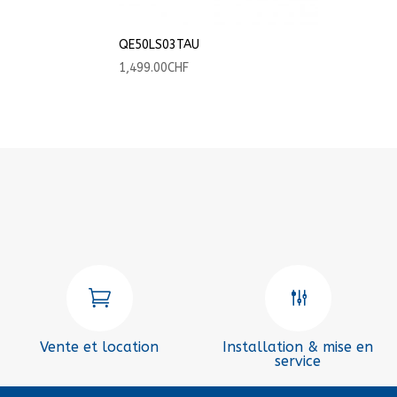
QE50LS03TAU
1,499.00
CHF

g
Vente et location
Installation & mise en
service