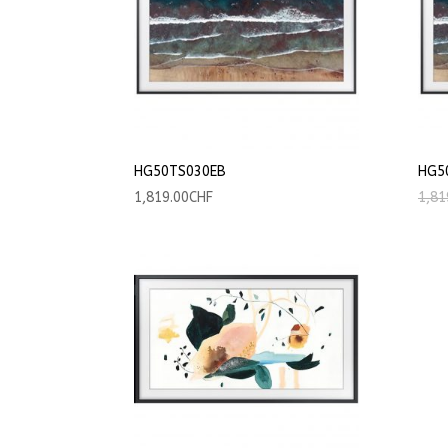
HG50TS030EB
HG5
1,819.00
CHF
1,81