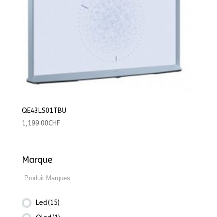
QE43LS01TBU
1,199.00
CHF
Marque
Led
(15)