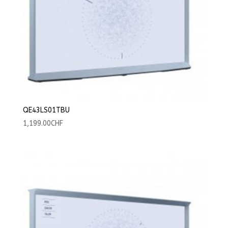
QE43LS01TBU
1,199.00
CHF