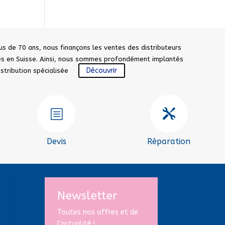
us de 70 ans, nous finançons les ventes des distributeurs
sés en Suisse. Ainsi, nous sommes profondément implantés
Découvrir
distribution spécialisée
b

Devis
Réparation
Newsletter
Toutes nos offres et de
l'actualité !