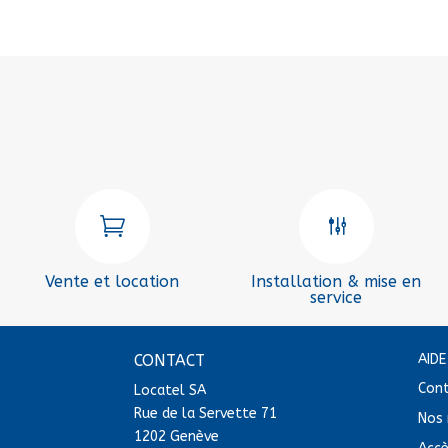

g
Vente et location
Installation & mise en
service
CONTACT
AID
Con
Locatel SA
Rue de la Servette 71
Nos 
1202 Genève